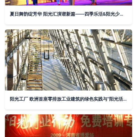
夏日舞韵绽芳华 阳光汇演谱新篇——四季乐活&阳光少儿舞蹈培训中心暑期汇演圆满落幕
阳光工厂 欧洲首座零排放工业建筑的绿色实践与“阳光活动”