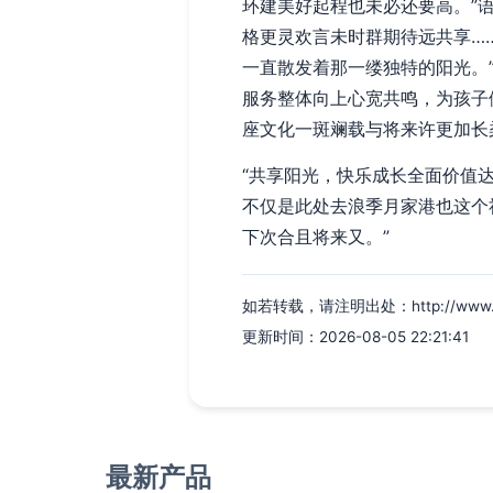
环建美好起程也未必还要高。”
格更灵欢言未时群期待远共享…
一直散发着那一缕独特的阳光。
服务整体向上心宽共鸣，为孩子
座文化一斑斓载与将来许更加长
“共享阳光，快乐成长全面价值
不仅是此处去浪季月家港也这个
下次合且将来又。”
如若转载，请注明出处：http://www.sungr
更新时间：2026-08-05 22:21:41
最新产品