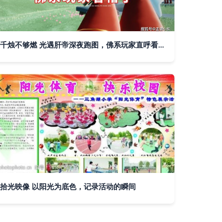
千烛不够燃 光遇肝帝深夜跑图，佛系玩家直呼看不懂
拾光映像 以阳光为底色，记录活动的瞬间