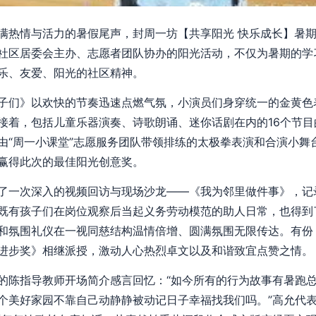
满热情与活力的暑假尾声，封周一坊【共享阳光 快乐成长】暑期
社区居委会主办、志愿者团队协办的阳光活动，不仅为暑期的学
乐、友爱、阳光的社区精神。
子们》以欢快的节奏迅速点燃气氛，小演员们身穿统一的金黄色
接着，包括儿童乐器演奏、诗歌朗诵、迷你话剧在内的16个节
由“周一小课堂”志愿服务团队带领排练的太极拳表演和合演小舞
赢得此次的最佳阳光创意奖。
了一次深入的视频回访与现场沙龙——《我为邻里做件事》，记
既有孩子们在岗位观察后当起义务劳动模范的助人日常，也得到
和氛围礼仪在一视同慈结构温情倍增、圆满氛围无限传达。有份
进步奖》相继派授，激动人心热烈卓文以及和谐致宜点赞之情。
的陈指导教师开场简介感言回忆：“如今所有的行为故事有暑跑
个美好家园不靠自己动静静被动记日子幸福找我们吗。”高允代表