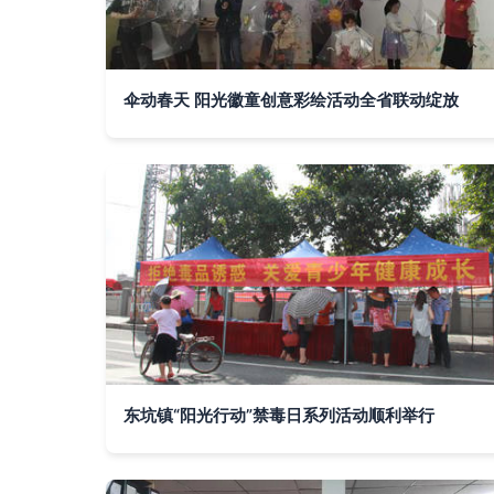
伞动春天 阳光徽童创意彩绘活动全省联动绽放
东坑镇“阳光行动”禁毒日系列活动顺利举行