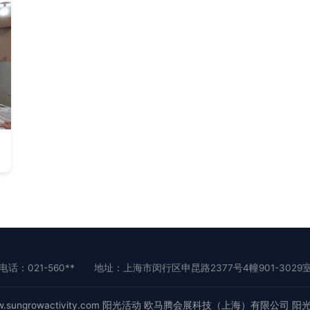
电话：021-560**
地址：上海市闵行区申昆路2377号4幢901-3029
.sungrowactivity.com
阳光活动
欧马腾会展科技（上海）有限公司
阳