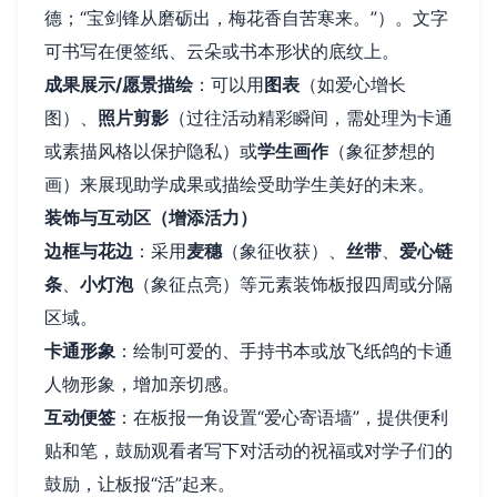
德；“宝剑锋从磨砺出，梅花香自苦寒来。”）。文字
可书写在便签纸、云朵或书本形状的底纹上。
成果展示/愿景描绘
：可以用
图表
（如爱心增长
图）、
照片剪影
（过往活动精彩瞬间，需处理为卡通
或素描风格以保护隐私）或
学生画作
（象征梦想的
画）来展现助学成果或描绘受助学生美好的未来。
装饰与互动区（增添活力）
边框与花边
：采用
麦穗
（象征收获）、
丝带
、
爱心链
条
、
小灯泡
（象征点亮）等元素装饰板报四周或分隔
区域。
卡通形象
：绘制可爱的、手持书本或放飞纸鸽的卡通
人物形象，增加亲切感。
互动便签
：在板报一角设置“爱心寄语墙”，提供便利
贴和笔，鼓励观看者写下对活动的祝福或对学子们的
鼓励，让板报“活”起来。