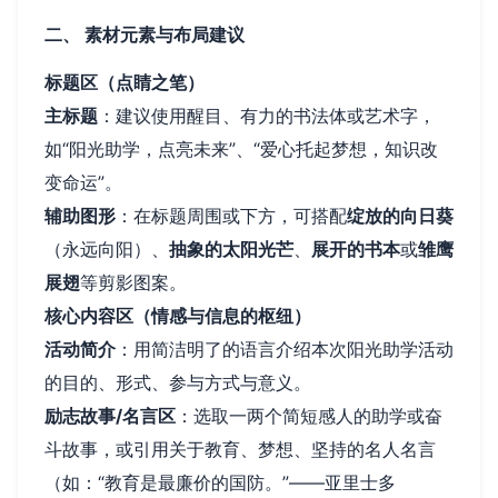
二、 素材元素与布局建议
标题区（点睛之笔）
主标题
：建议使用醒目、有力的书法体或艺术字，
如“阳光助学，点亮未来”、“爱心托起梦想，知识改
变命运”。
辅助图形
：在标题周围或下方，可搭配
绽放的向日葵
（永远向阳）、
抽象的太阳光芒
、
展开的书本
或
雏鹰
展翅
等剪影图案。
核心内容区（情感与信息的枢纽）
活动简介
：用简洁明了的语言介绍本次阳光助学活动
的目的、形式、参与方式与意义。
励志故事/名言区
：选取一两个简短感人的助学或奋
斗故事，或引用关于教育、梦想、坚持的名人名言
（如：“教育是最廉价的国防。”——亚里士多