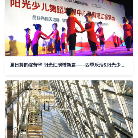
夏日舞韵绽芳华 阳光汇演谱新篇——四季乐活&阳光少儿舞蹈培训中心暑期汇演圆满落幕