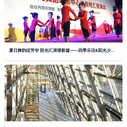
夏日舞韵绽芳华 阳光汇演谱新篇——四季乐活&阳光少儿舞蹈培训中心暑期汇演圆满落幕