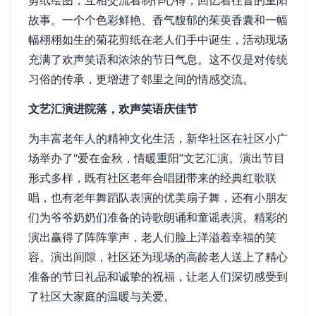
剪纸绘图，互相交流着制作心得，回忆着往昔的重阳
故事。一个个色彩鲜艳、香气馥郁的茱萸香囊和一幅
幅栩栩如生的菊花剪纸在老人们手中诞生，活动现场
充满了欢声笑语和浓浓的节日气息。这不仅是对传统
习俗的传承，更增进了邻里之间的情感交流。
文艺汇演进院落，欢声笑语庆佳节
为丰富老年人的精神文化生活，新华社区在社区小广
场举办了“爱在金秋，情暖重阳”文艺汇演。演出节目
形式多样，既有社区老年合唱团带来的经典红歌联
唱，也有老年舞蹈队表演的优美扇子舞，还有小朋友
们为爷爷奶奶们准备的诗歌朗诵和童谣表演。精彩的
演出赢得了阵阵掌声，老人们脸上洋溢着幸福的笑
容。演出间隙，社区还为现场的高龄老人送上了精心
准备的节日礼品和诚挚的祝福，让老人们深切感受到
了社区大家庭的温暖与关爱。