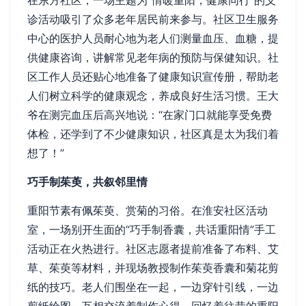
在东方社区，一场主题为“情暖重阳，健康同行”的义
诊活动吸引了众多老年居民前来参与。社区卫生服务
中心的医护人员耐心地为老人们测量血压、血糖，提
供健康咨询，讲解常见老年病的预防与保健知识。社
区工作人员还贴心地准备了健康知识宣传册，帮助老
人们树立科学的健康观念，养成良好生活习惯。王大
爷在测完血压后高兴地说：“在家门口就能享受免费
体检，还学到了不少健康知识，社区真是太为我们着
想了！”
巧手制茱萸，共叙邻里情
重阳节素有佩茱萸、赏菊的习俗。在淮安社区活动
室，一场别开生面的“巧手制香囊，共话重阳情”手工
活动正在火热进行。社区志愿者提前准备了布料、艾
草、茱萸等材料，并现场教授制作茱萸香囊和菊花剪
纸的技巧。老人们围坐在一起，一边穿针引线，一边